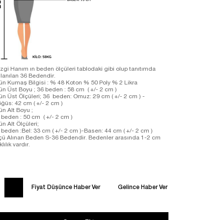
zgi Hanım ın beden ölçüleri tablodaki gibi olup tanıtımda
llanılan 36 Bedendir.
ün Kumaş Bilgisi : % 48 Koton % 50 Poly % 2 Likra
ün Üst Boyu ; 36 beden : 58 cm ( +/- 2 cm )
ün Üst Ölçüleri; 36 beden: Omuz: 29 cm ( +/- 2 cm ) -
ğüs: 42 cm ( +/- 2 cm )
ün Alt Boyu ;
 beden : 50 cm ( +/- 2 cm )
ün Alt Ölçüleri;
 beden :Bel: 33 cm ( +/- 2 cm )-Basen: 44 cm ( +/- 2 cm )
çü Alınan Beden S-36 Bedendir. Bedenler arasında 1-2 cm
klılık vardır.
Fiyat Düşünce Haber Ver
Gelince Haber Ver