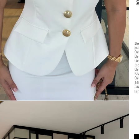
Se
ku
Ür
Ür
Ür
Gö
Ür
36
Ür
36
Öl
far