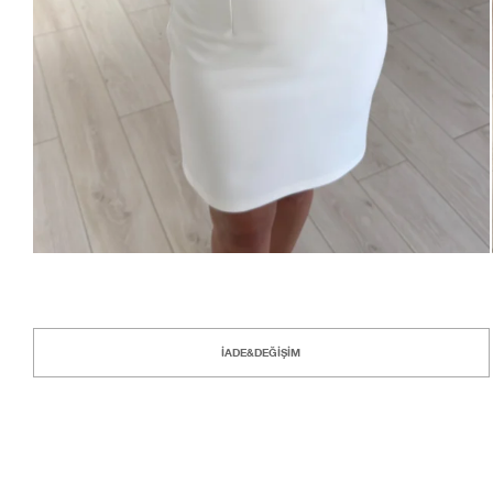
İADE&DEĞİŞİM