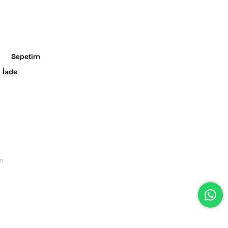
Sepetim
 İade
rı