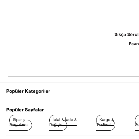
Sıkça Sorul
Favo
Popüler Kategoriler
© 2025 SEZGİ 
Popüler Sayfalar
Sipariş
İptal & İade &
Kargo &
Sorgulama
Değişim
Teslimat
So