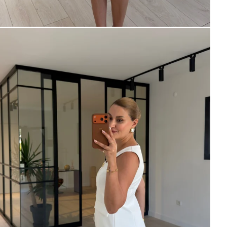
×
Bültenimize Abone Olun,
Fırsatları İlk Siz Yakalayın!
İndirim ve fırsatlardan ilk sizin haberiniz olsun, kayıt
olun ve avantajlardan yararlanın!
Kampanya, duyuru ve bilgilendirmelerden E-Posta,
WhatsApp ve SMS yoluyla haberdar olmak istediğimi
belirtiyorum.
Aydınlatma metni için tıklayın
.