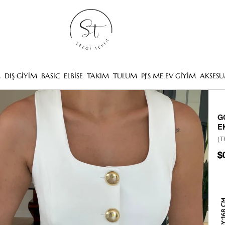
M
DIŞ GİYİM
BASIC
ELBİSE
TAKIM
TULUM
PJ'S ME EV GİYİM
AKSESU
G
E
(T
$