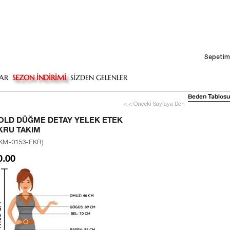
Sepetim
AR
SEZON İNDİRİMİ
SİZDEN GELENLER
Beden Tablosu
< < Önceki Sayfaya Dön
OLD DÜĞME DETAY YELEK ETEK
KRU TAKIM
KM-0153-EKR)
0.00