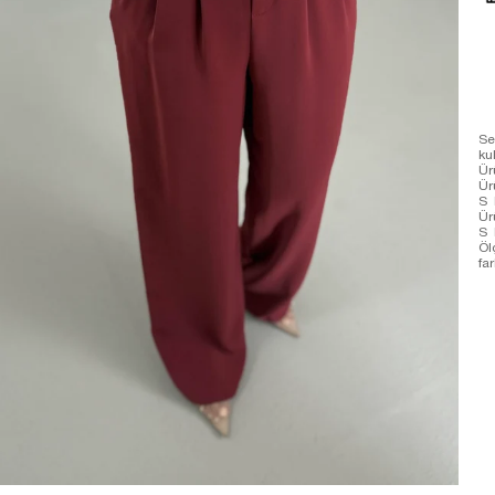
Se
ku
Ür
Ür
S 
Ür
S 
Öl
far