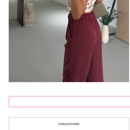
İADE&DEĞİŞİM