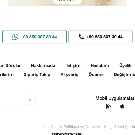
+90 850 307 39 44
+90 850 307 39 44
an Sorular
Hakkımızda
İletişim
Hesabım
Üyelik
rilerim
Sipariş Takip
Alışveriş
Ödeme
Değişim &
Sosyal Medya
Mobil Uygulamalar
✕
TEKİN Tüm hakları saklıdır
Gizlilik Politikası ve Çerezler
|
Satış Genel Şartla