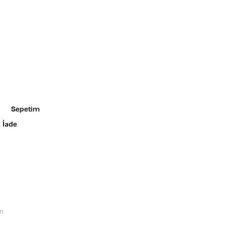
Sepetim
 İade
rı