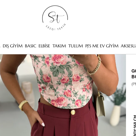
M
DIŞ GİYİM
BASIC
ELBİSE
TAKIM
TULUM
PJ'S ME EV GİYİM
AKSESU
G
B
(P