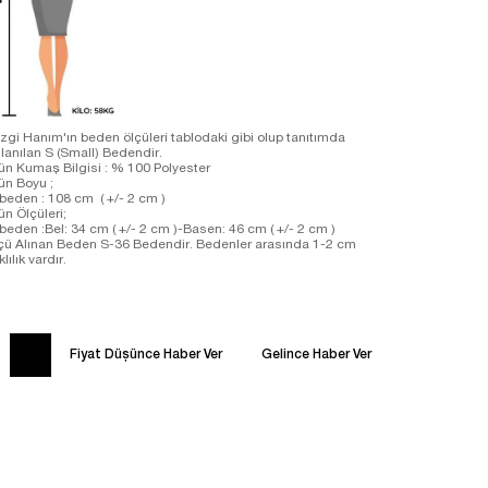
zgi Hanım'ın beden ölçüleri tablodaki gibi olup tanıtımda
llanılan S (Small) Bedendir.
ün Kumaş Bilgisi : % 100 Polyester
ün Boyu ;
beden : 108 cm ( +/- 2 cm )
ün Ölçüleri;
beden :Bel: 34 cm ( +/- 2 cm )-Basen: 46 cm ( +/- 2 cm )
çü Alınan Beden S-36 Bedendir. Bedenler arasında 1-2 cm
klılık vardır.
Fiyat Düşünce Haber Ver
Gelince Haber Ver