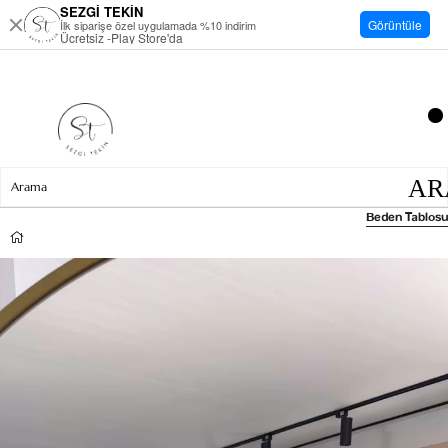
SEZGİ TEKİN
Görüntüle
İlk siparişe özel uygulamada %10 indirim
Ücretsiz -Play Store'da
Beden Tablosu