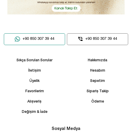
+90 850 307 39 44
+90 850 307 39 44
Sıkça Sorulan Sorular
Hakkımızda
İletişim
Hesabım
Üyelik
Sepetim
Favorilerim
Sipariş Takip
Alışveriş
Ödeme
Değişim & İade
Sosyal Medya