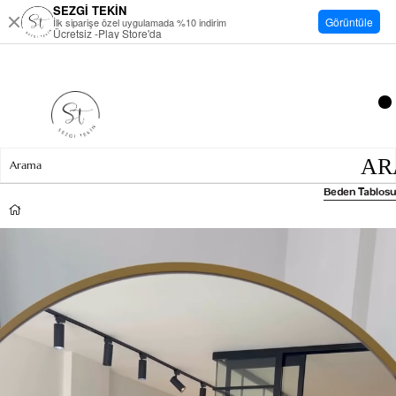
SEZGİ TEKİN
Görüntüle
İlk siparişe özel uygulamada %10 indirim
Ücretsiz -Play Store'da
Beden Tablosu