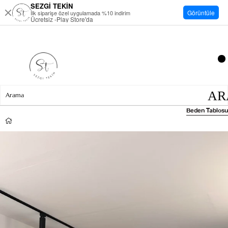
SEZGİ TEKİN
Görüntüle
İlk siparişe özel uygulamada %10 indirim
Ücretsiz -Play Store'da
Beden Tablosu