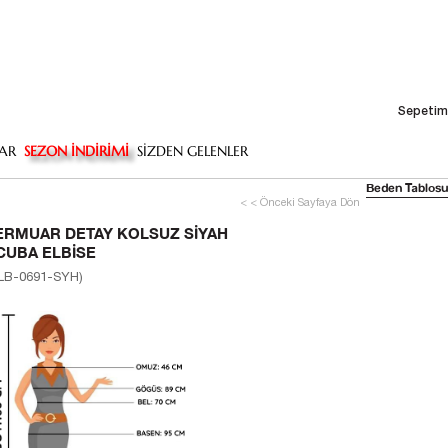
Sepetim
AR
SEZON İNDİRİMİ
SİZDEN GELENLER
Beden Tablosu
< < Önceki Sayfaya Dön
ERMUAR DETAY KOLSUZ SIYAH
CUBA ELBISE
LB-0691-SYH)