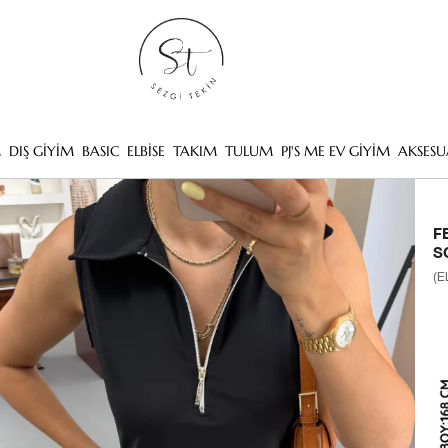
M
DIŞ GİYİM
BASIC
ELBİSE
TAKIM
TULUM
PJ'S ME EV GİYİM
AKSESU
F
S
(E