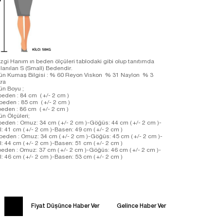
zgi Hanım ın beden ölçüleri tablodaki gibi olup tanıtımda
llanılan S (Small) Bedendir.
ün Kumaş Bilgisi : % 60 Reyon Viskon % 31 Naylon % 3
kra
rün Boyu ;
beden : 84 cm ( +/- 2 cm )
beden : 85 cm ( +/- 2 cm )
beden : 86 cm ( +/- 2 cm )
ün Ölçüleri;
beden : Omuz: 34 cm ( +/- 2 cm )-Göğüs: 44 cm ( +/- 2 cm )-
l: 41 cm ( +/- 2 cm )-Basen: 49 cm ( +/- 2 cm )
beden : Omuz: 34 cm ( +/- 2 cm )-Göğüs: 45 cm ( +/- 2 cm )-
l: 44 cm ( +/- 2 cm )-Basen: 51 cm ( +/- 2 cm )
beden : Omuz: 37 cm ( +/- 2 cm )-Göğüs: 46 cm ( +/- 2 cm )-
l: 46 cm ( +/- 2 cm )-Basen: 53 cm ( +/- 2 cm )
Fiyat Düşünce Haber Ver
Gelince Haber Ver