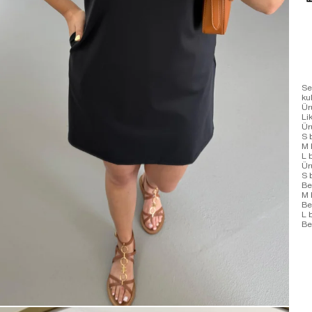
Se
ku
Ür
Li
Ü
S 
M 
L 
Ür
S 
Be
M 
Be
L 
Be