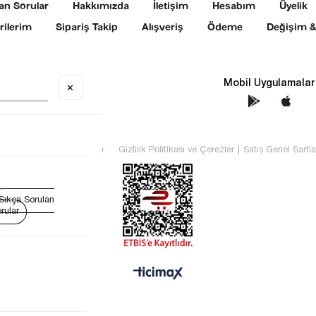
an Sorular
Hakkımızda
İletişim
Hesabım
Üyelik
rilerim
Sipariş Takip
Alışveriş
Ödeme
Değişim &
Sosyal Medya
Mobil Uygulamalar
✕
TEKİN Tüm hakları saklıdır
Gizlilik Politikası ve Çerezler
|
Satış Genel Şartla
Sıkça Sorulan
rular