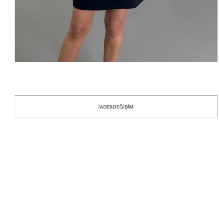
İADE&DEĞİŞİM