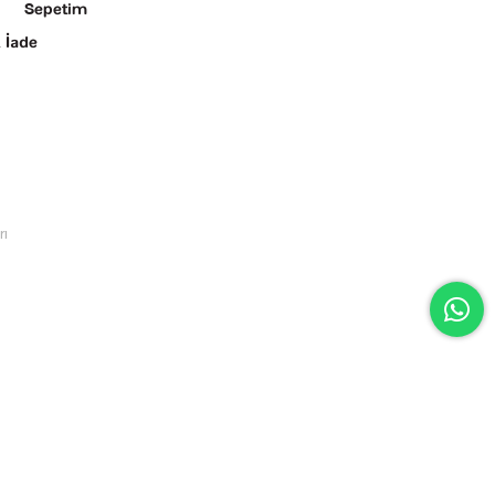
Sepetim
 İade
rı