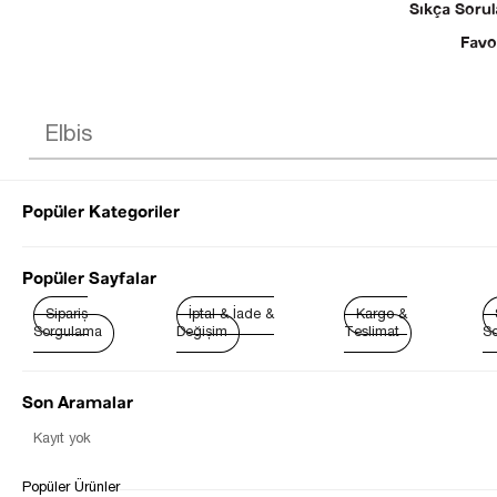
Sıkça Sorul
Favo
Popüler Kategoriler
© 2025 SEZGİ 
Popüler Sayfalar
Sipariş
İptal & İade &
Kargo &
Sorgulama
Değişim
Teslimat
So
Son Aramalar
Kayıt yok
Popüler Ürünler