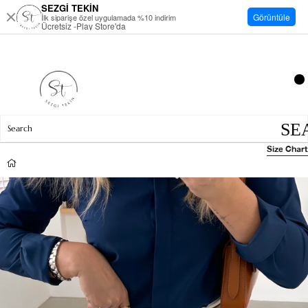
SEZGİ TEKİN
Görüntüle
İlk siparişe özel uygulamada %10 indirim
Ücretsiz -Play Store'da
Size Chart