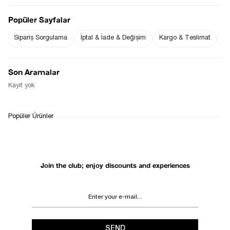
Popüler Sayfalar
Sipariş Sorgulama
İptal & İade & Değişim
Kargo & Teslimat
Sı
Notify me when
Notify me when it
the price goes
is in stock
down
Son Aramalar
Notify Me When Available
Kayıt yok
WHATSAPP
DELIVERY
RETURN AND EXCHANGE
Popüler Ürünler
SUPPORT
PROCESS
Join the club; enjoy discounts and experiences
SEND