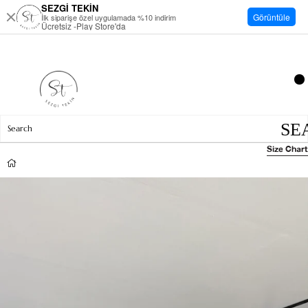
SEZGİ TEKİN
Görüntüle
İlk siparişe özel uygulamada %10 indirim
Ücretsiz -Play Store'da
Size Chart