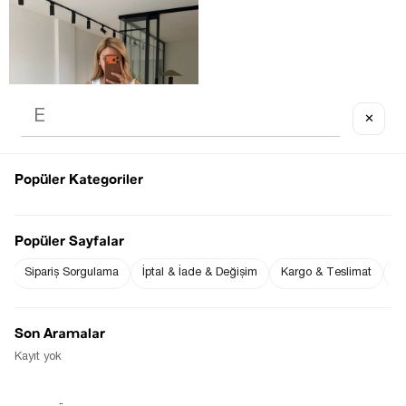
✕
Popüler Kategoriler
Popüler Sayfalar
Sipariş Sorgulama
İptal & İade & Değişim
Kargo & Teslimat
Sı
EKRU V YAKA SIYAH BIYELI 
MODAL BLUZ
$0.00
Son Aramalar
Kayıt yok