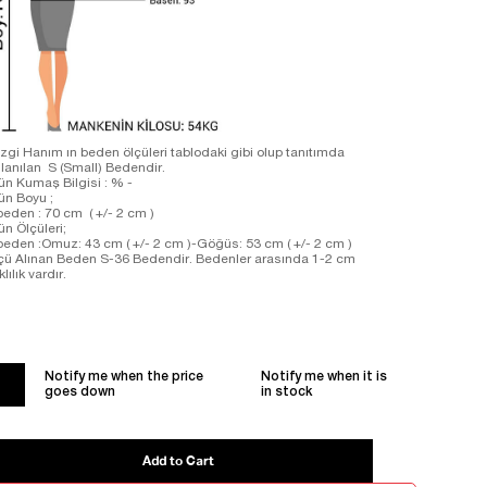
zgi Hanım ın beden ölçüleri tablodaki gibi olup tanıtımda
llanılan S (Small) Bedendir.
ün Kumaş Bilgisi : % -
ün Boyu ;
beden : 70 cm ( +/- 2 cm )
ün Ölçüleri;
beden :Omuz: 43 cm ( +/- 2 cm )-Göğüs: 53 cm ( +/- 2 cm )
çü Alınan Beden S-36 Bedendir. Bedenler arasında 1-2 cm
klılık vardır.
Notify me when the price
Notify me when it is
goes down
in stock