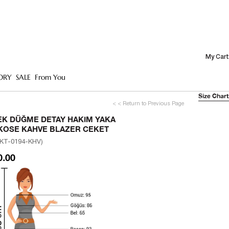
My Cart
ORY
SALE
From You
Size Chart
< < Return to Previous Page
EK DÜĞME DETAY HAKIM YAKA
KOSE KAHVE BLAZER CEKET
KT-0194-KHV)
0.00