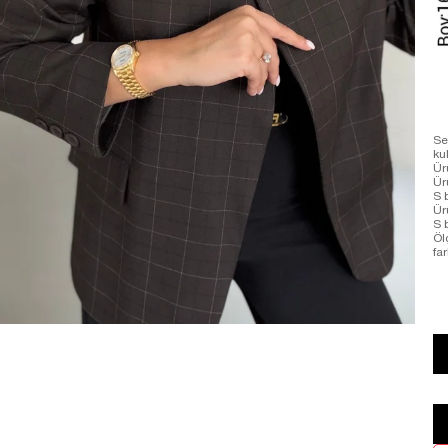
Se
ku
Ür
Ür
S 
Ür
S 
Öl
far