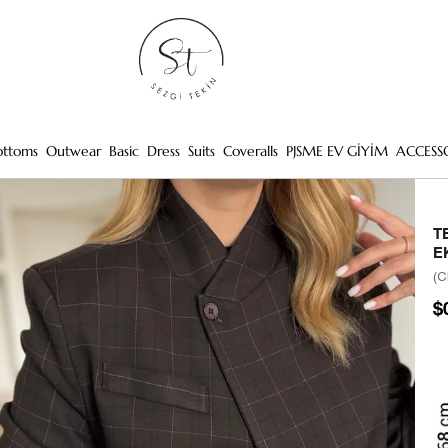
ottoms
Outwear
Basic
Dress
Suits
Coveralls
PJSME EV GİYİM
ACCESS
T
E
(C
$