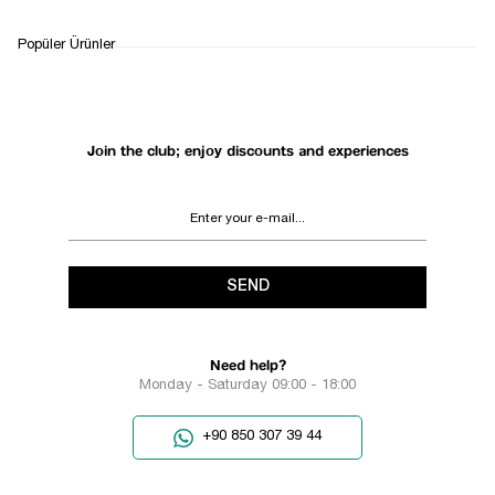
WHATSAPP
DELIVERY
RETURN AND EXCHANGE
Popüler Ürünler
SUPPORT
PROCESS
Join the club; enjoy discounts and experiences
SEND
Need help?
Monday - Saturday 09:00 - 18:00
+90 850 307 39 44