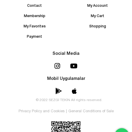
Contact
My Account
Membership
My Cart
My Favorites
Shopping
Payment
Social Media
Mobil Uygulamalar
© 2022 SEZGİ TEKİN All rights reserved.
Privacy Policy and Cookies
|
General Conditions of Sale