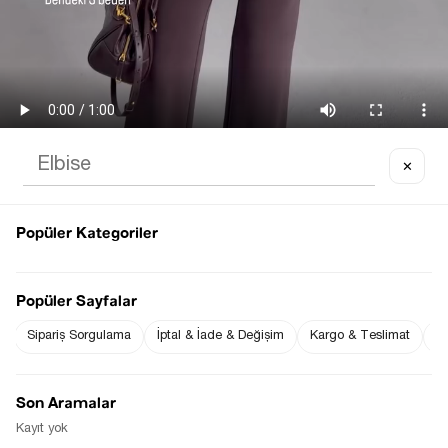
✕
TAŞ KAPLAMA KAPÜŞONLU YAĞMURLUK
(CKT-0192-TAŞ)
Popüler Kategoriler
$0.00
Notify me when
Notify me when it
the price goes
is in stock
Popüler Sayfalar
down
Sipariş Sorgulama
İptal & İade & Değişim
Kargo & Teslimat
Sı
Notify Me When Available
Son Aramalar
Kayıt yok