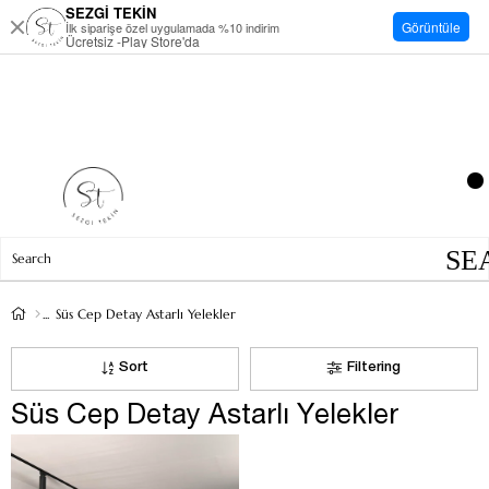
SEZGİ TEKİN
Görüntüle
İlk siparişe özel uygulamada %10 indirim
Ücretsiz -Play Store'da
Süs Cep Detay Astarlı Yelekler
Sort
Filtering
Süs Cep Detay Astarlı Yelekler