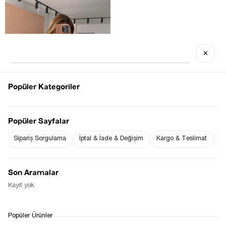
✕
OUT OF STOCK
Popüler Kategoriler
Popüler Sayfalar
Sipariş Sorgulama
İptal & İade & Değişim
Kargo & Teslimat
Sı
SÜS CEP DETAY ASTARLI BEYAZ 
YELEK
$43.14
Son Aramalar
Kayıt yok
1
Popüler Ürünler