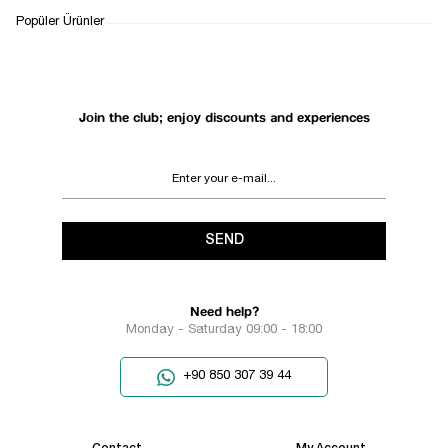
WHATSAPP
DELIVERY
RETURN AND EXCHANGE
Popüler Ürünler
SUPPORT
PROCESS
Join the club; enjoy discounts and experiences
SEND
Need help?
Monday - Saturday 09:00 - 18:00
+90 850 307 39 44