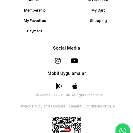
Contact
My Account
Membership
My Cart
My Favorites
Shopping
Payment
Social Media
Mobil Uygulamalar
© 2022 SEZGİ TEKİN All rights reserved.
Privacy Policy and Cookies
|
General Conditions of Sale