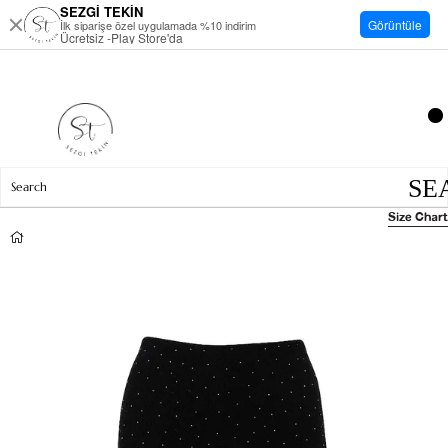
SEZGİ TEKİN
Görüntüle
İlk siparişe özel uygulamada %10 indirim
Ücretsiz -Play Store'da
Size Chart