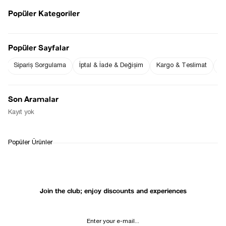
Popüler Kategoriler
Sezgi Hanım ın beden ölçüleri tablodaki gibi olup tanıtımda
kullanılan S (Small) Bedendir.
Popüler Sayfalar
Ürün Boyu : 106 cm ( +/- 2 cm )
Sipariş Sorgulama
İptal & İade & Değişim
Kargo & Teslimat
Sı
Notify me when
Notify me when it
the price goes
is in stock
down
Son Aramalar
Notify Me When Available
Kayıt yok
WHATSAPP
DELIVERY
RETURN AND EXCHANGE
Popüler Ürünler
SUPPORT
PROCESS
Join the club; enjoy discounts and experiences