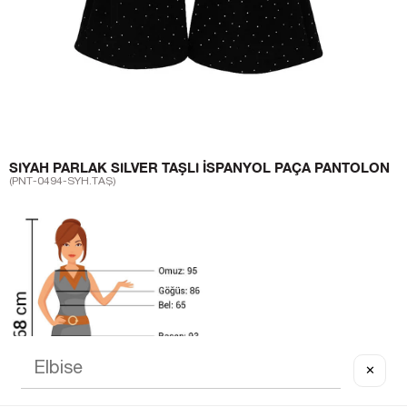
SIYAH PARLAK SILVER TAŞLI İSPANYOL PAÇA PANTOLON
(PNT-0494-SYH.TAŞ)
✕