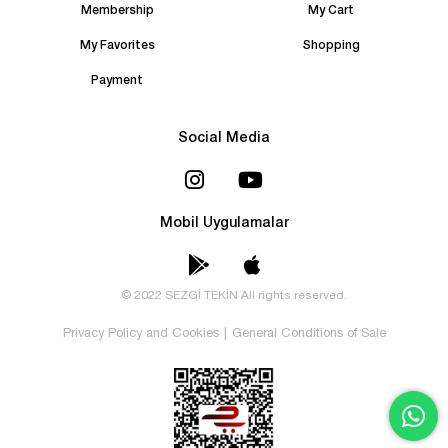
Membership
My Cart
My Favorites
Shopping
Payment
Social Media
Mobil Uygulamalar
© 2022 SEZGİ TEKİN All rights reserved.
Privacy Policy and Cookies
|
General Conditions of Sale