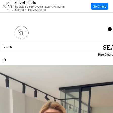
SEZGİ TEKİN
Görüntüle
İlk siparişe özel uygulamada %10 indirim
Ücretsiz -Play Store'da
Size Chart