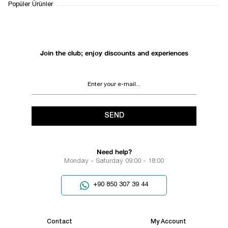
RETURN AND EXCHANGE
Popüler Ürünler
SUPPORT
PROCESS
Join the club; enjoy discounts and experiences
SEND
Need help?
Monday - Saturday 09:00 - 18:00
+90 850 307 39 44
Contact
My Account