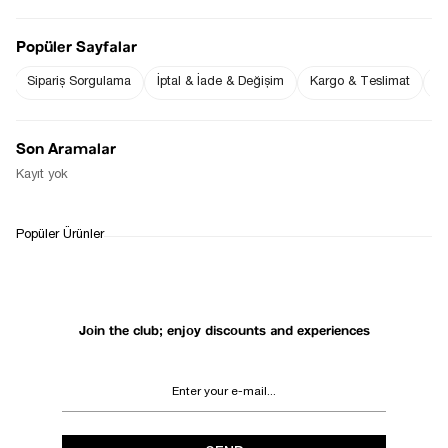
kullanılan S (Small) Bedendir.
Ürün Boyu : 82 cm ( +/- 2 cm )
Popüler Sayfalar
Notify me when
Notify me when it
the price goes
is in stock
Sipariş Sorgulama
İptal & İade & Değişim
Kargo & Teslimat
Sı
down
Son Aramalar
Kayıt yok
WHATSAPP
DELIVERY
RETURN AND EXCHANGE
Popüler Ürünler
SUPPORT
PROCESS
Join the club; enjoy discounts and experiences