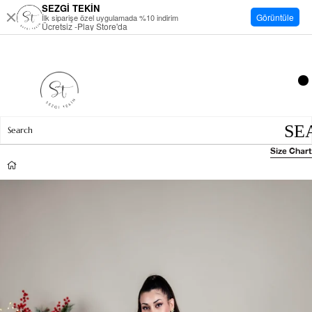
SEZGİ TEKİN
Görüntüle
İlk siparişe özel uygulamada %10 indirim
Ücretsiz -Play Store'da
Size Chart