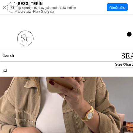
SEZGİ TEKİN
Görüntüle
İlk siparişe özel uygulamada %10 indirim
Ücretsiz -Play Store'da
Size Chart