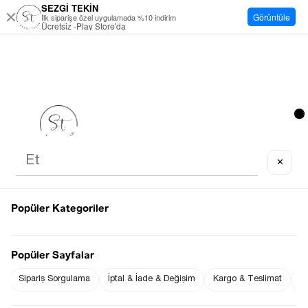
SEZGİ TEKİN
Görüntüle
İlk siparişe özel uygulamada %10 indirim
Ücretsiz -Play Store'da
✕
Popüler Kategoriler
Popüler Sayfalar
Sipariş Sorgulama
İptal & İade & Değişim
Kargo & Teslimat
Sı