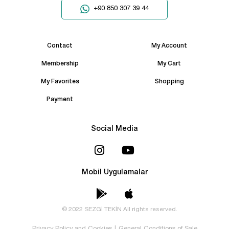
+90 850 307 39 44
Contact
My Account
Membership
My Cart
My Favorites
Shopping
Payment
Social Media
Mobil Uygulamalar
© 2022 SEZGİ TEKİN All rights reserved.