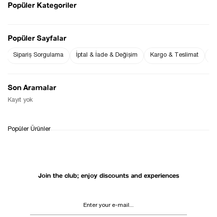
Popüler Kategoriler
Popüler Sayfalar
Notify me when
Sipariş Sorgulama
İptal & İade & Değişim
Kargo & Teslimat
Sı
Notify me when it
the price goes
is in stock
down
Son Aramalar
Notify Me When Available
Kayıt yok
WHATSAPP
DELIVERY
RETURN AND EXCHANGE
Popüler Ürünler
SUPPORT
PROCESS
Join the club; enjoy discounts and experiences