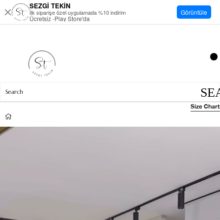
SEZGİ TEKİN
Görüntüle
İlk siparişe özel uygulamada %10 indirim
Ücretsiz -Play Store'da
Size Chart