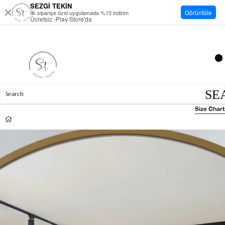
SEZGİ TEKİN
Görüntüle
İlk siparişe özel uygulamada %10 indirim
Ücretsiz -Play Store'da
Size Chart