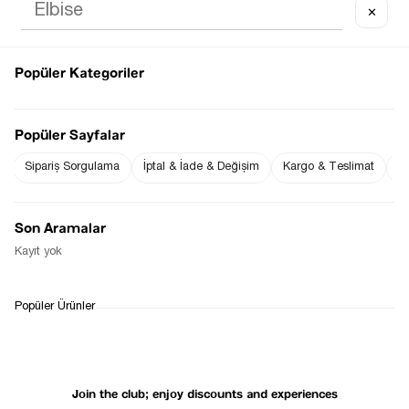
✕
Popüler Kategoriler
Notify me when
Notify me when it
the price goes
is in stock
Popüler Sayfalar
down
Sipariş Sorgulama
İptal & İade & Değişim
Kargo & Teslimat
Sı
Notify Me When Available
Son Aramalar
Kayıt yok
WHATSAPP
DELIVERY
RETURN AND EXCHANGE
Popüler Ürünler
SUPPORT
PROCESS
Join the club; enjoy discounts and experiences