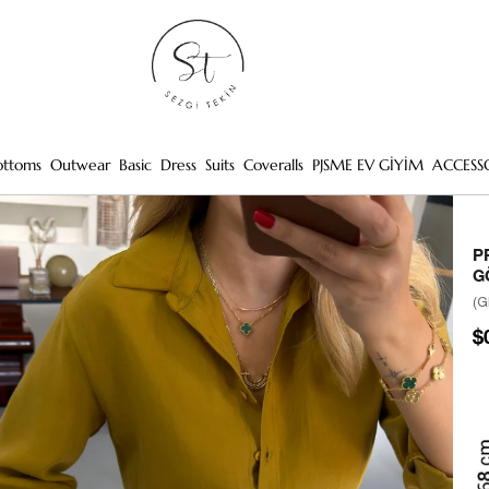
ottoms
Outwear
Basic
Dress
Suits
Coveralls
PJSME EV GİYİM
ACCESS
P
G
(G
$