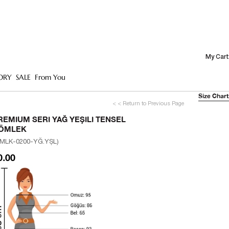
My Cart
ORY
SALE
From You
Size Chart
< < Return to Previous Page
REMIUM SERI YAĞ YEŞILI TENSEL
ÖMLEK
MLK-0200-YĞ.YŞL)
0.00