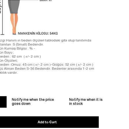
zgi Hanım ın beden ölçüleri tablodaki gibi olup tanıtımda
llanılan S (Small) Bedendir.
ün Kumaş Bilgisi : % -
ün Boyu ;
beden : 62 cm ( +/- 2 cm )
ün Ölçüleri;
beden :Omuz: 45 cm ( +/- 2 cm )-Göğüs: 52 cm ( +/- 2 cm )
çü Alınan Beden S-36 Bedendir. Bedenler arasında 1-2 cm
klılık vardır.
Notify me when the price
Notify me when it is
goes down
in stock