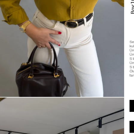
Se
ku
Ür
Ür
S 
Ür
S 
Öl
far