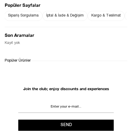
the price goes
is in stock
Popüler Sayfalar
down
Sipariş Sorgulama
İptal & İade & Değişim
Kargo & Teslimat
Sı
Notify Me When Available
Son Aramalar
Kayıt yok
WHATSAPP
DELIVERY
RETURN AND EXCHANGE
Popüler Ürünler
SUPPORT
PROCESS
Join the club; enjoy discounts and experiences
SEND