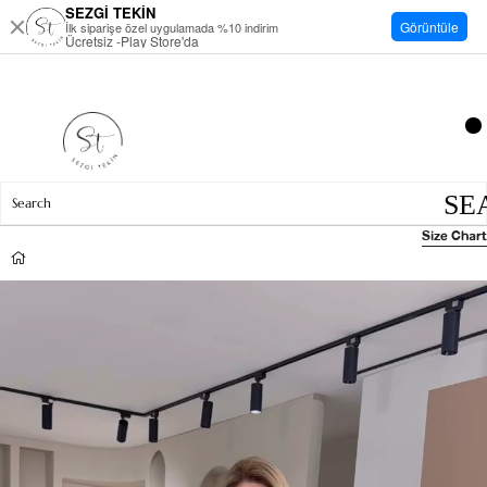
SEZGİ TEKİN
Görüntüle
İlk siparişe özel uygulamada %10 indirim
Ücretsiz -Play Store'da
Size Chart