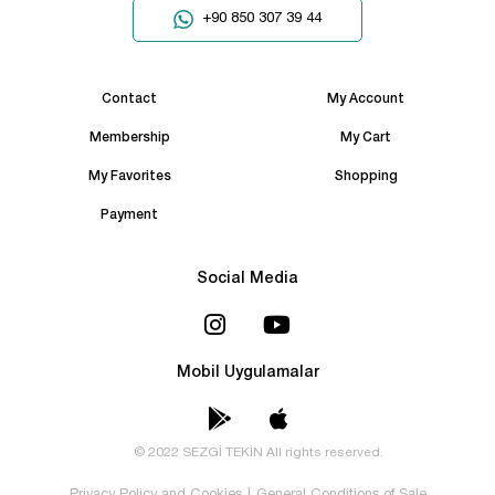
+90 850 307 39 44
Contact
My Account
Membership
My Cart
My Favorites
Shopping
Payment
Social Media
Mobil Uygulamalar
© 2022 SEZGİ TEKİN All rights reserved.