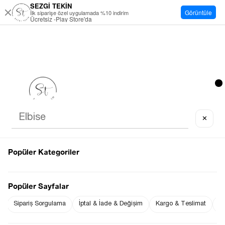
SEZGİ TEKİN
Görüntüle
İlk siparişe özel uygulamada %10 indirim
Ücretsiz -Play Store'da
✕
Popüler Kategoriler
Popüler Sayfalar
Sipariş Sorgulama
İptal & İade & Değişim
Kargo & Teslimat
Sı