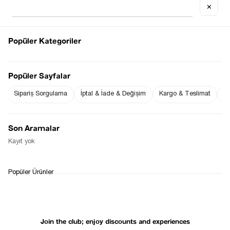
✕
Popüler Kategoriler
Notify me when
Notify me when it
the price goes
is in stock
Popüler Sayfalar
down
Sipariş Sorgulama
İptal & İade & Değişim
Kargo & Teslimat
Sı
Notify Me When Available
Son Aramalar
Kayıt yok
WHATSAPP
DELIVERY
RETURN AND EXCHANGE
Popüler Ürünler
SUPPORT
PROCESS
Join the club; enjoy discounts and experiences