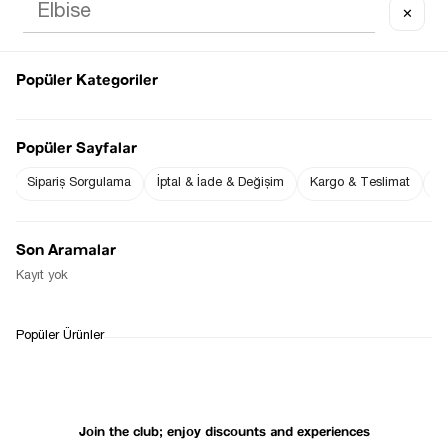
✕
Popüler Kategoriler
Notify me when
Notify me when it
the price goes
is in stock
Popüler Sayfalar
down
Sipariş Sorgulama
İptal & İade & Değişim
Kargo & Teslimat
Sı
Notify Me When Available
Son Aramalar
Kayıt yok
WHATSAPP
DELIVERY
RETURN AND EXCHANGE
Popüler Ürünler
SUPPORT
PROCESS
Join the club; enjoy discounts and experiences