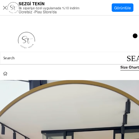
SEZGİ TEKİN
Görüntüle
İlk siparişe özel uygulamada %10 indirim
Ücretsiz -Play Store'da
Size Chart