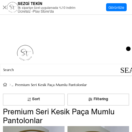
SEZGİ TEKİN
Görüntüle
İlk siparişe özel uygulamada %10 indirim
Ücretsiz -Play Store'da
Premium Seri Kesik Paça Mumlu Pantolonlar
Sort
Filtering
Premium Seri Kesik Paça Mumlu
Pantolonlar