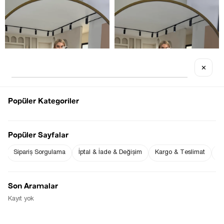
✕
OUT OF STOCK
OUT OF STOCK
Popüler Kategoriler
Popüler Sayfalar
Sipariş Sorgulama
İptal & İade & Değişim
Kargo & Teslimat
Sı
PREMIUM SERI KESIK PAÇA KAHVE 
PREMIUM SERI KESIK PAÇA SIYAH 
MUMLU PANTOLON
MUMLU PANTOLON
$0.00
$0.00
Son Aramalar
Kayıt yok