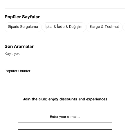
Popüler Sayfalar
Sipariş Sorgulama
İptal & İade & Değişim
Kargo & Teslimat
Sı
Notify me when
Notify me when it
the price goes
is in stock
down
Son Aramalar
Notify Me When Available
Kayıt yok
WHATSAPP
DELIVERY
RETURN AND EXCHANGE
Popüler Ürünler
SUPPORT
PROCESS
Join the club; enjoy discounts and experiences