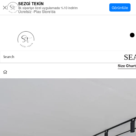
SEZGİ TEKİN
Görüntüle
İlk siparişe özel uygulamada %10 indirim
Ücretsiz -Play Store'da
Size Chart