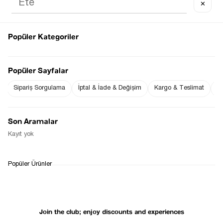
✕
Popüler Kategoriler
Notify me when
Notify me when it
the price goes
is in stock
Popüler Sayfalar
down
Sipariş Sorgulama
İptal & İade & Değişim
Kargo & Teslimat
Sı
Notify Me When Available
Son Aramalar
Kayıt yok
WHATSAPP
DELIVERY
RETURN AND EXCHANGE
Popüler Ürünler
SUPPORT
PROCESS
Join the club; enjoy discounts and experiences