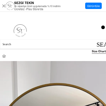
SEZGİ TEKİN
Görüntüle
İlk siparişe özel uygulamada %10 indirim
Ücretsiz -Play Store'da
Size Chart