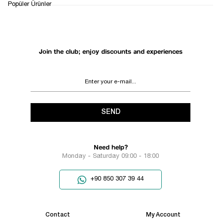
RETURN AND EXCHANGE
Popüler Ürünler
SUPPORT
PROCESS
Join the club; enjoy discounts and experiences
SEND
Need help?
Monday - Saturday 09:00 - 18:00
+90 850 307 39 44
Contact
My Account