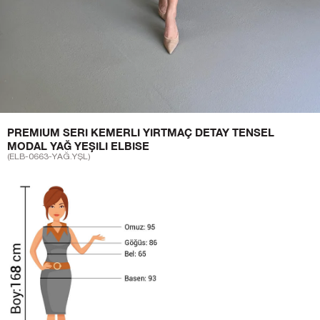
PREMIUM SERI KEMERLI YIRTMAÇ DETAY TENSEL
MODAL YAĞ YEŞILI ELBISE
(ELB-0663-YAĞ.YŞL)