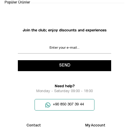
RETURN AND EXCHANGE
Popüler Ürünler
SUPPORT
PROCESS
Join the club; enjoy discounts and experiences
SEND
Need help?
Monday - Saturday 09:00 - 18:00
+90 850 307 39 44
Contact
My Account