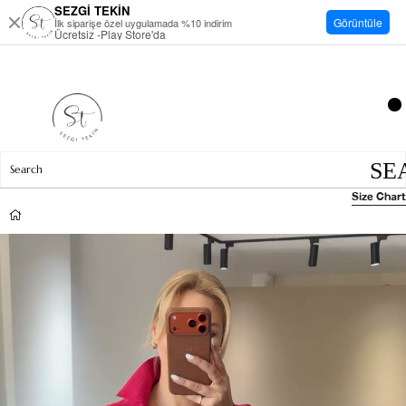
SEZGİ TEKİN
Görüntüle
İlk siparişe özel uygulamada %10 indirim
Ücretsiz -Play Store'da
Size Chart