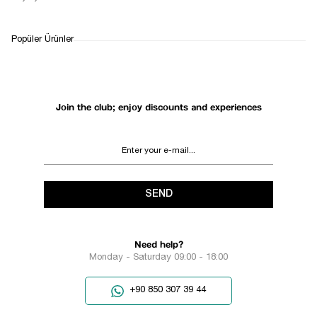
WHATSAPP
DELIVERY
RETURN AND EXCHANGE
Popüler Ürünler
SUPPORT
PROCESS
Join the club; enjoy discounts and experiences
SEND
Need help?
Monday - Saturday 09:00 - 18:00
+90 850 307 39 44