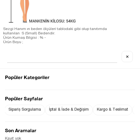
Sezgi Hanım ın beden ölçüleri tablodaki gibi olup tanıtımda
kullanılan S (Small) Bedendir.
Ürün Kumaş Bilgisi : % -
Ürün Boyu ;
S beden : 62 cm ( +/- 2 cm )
Ürün Ölçüleri;
S beden :Omuz: 45 cm ( +/- 2 cm )-Göğüs: 52 cm ( +/- 2 cm )
✕
Ölçü Alınan Beden S-36 Bedendir. Bedenler arasında 1-2 cm
farklılık vardır.
Notify me when
Popüler Kategoriler
Notify me when it
the price goes
is in stock
down
Popüler Sayfalar
Sipariş Sorgulama
İptal & İade & Değişim
Kargo & Teslimat
Sı
Notify Me When Available
Buy the whole outfit
Son Aramalar
Kayıt yok