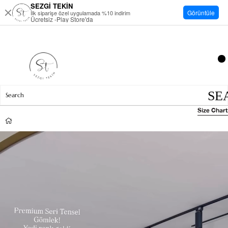
SEZGİ TEKİN
Görüntüle
İlk siparişe özel uygulamada %10 indirim
Ücretsiz -Play Store'da
Size Chart