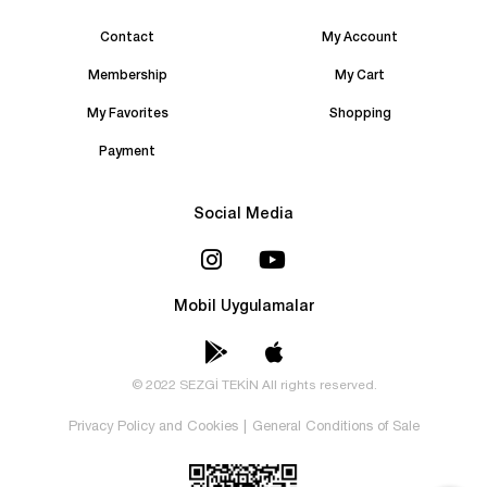
Contact
My Account
Membership
My Cart
My Favorites
Shopping
Payment
Social Media
Mobil Uygulamalar
© 2022 SEZGİ TEKİN All rights reserved.
Privacy Policy and Cookies
|
General Conditions of Sale