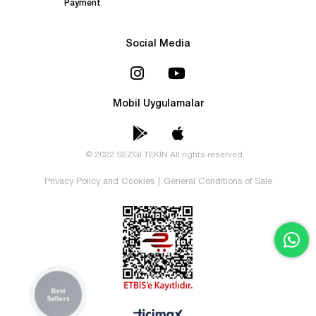
Payment
Social Media
Mobil Uygulamalar
© 2022 SEZGİ TEKİN All rights reserved.
Privacy Policy and Cookies
|
General Conditions of Sale
Best
Sellers