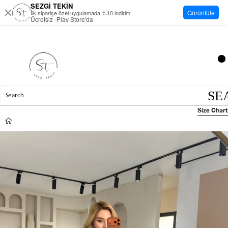
SEZGİ TEKİN
Görüntüle
İlk siparişe özel uygulamada %10 indirim
Ücretsiz -Play Store'da
Size Chart