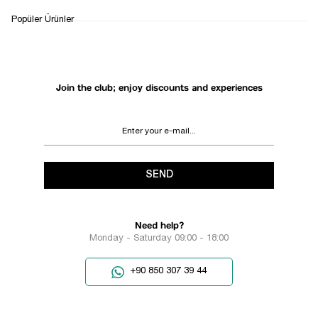
WHATSAPP
DELIVERY
RETURN AND EXCHANGE
Popüler Ürünler
SUPPORT
PROCESS
Join the club; enjoy discounts and experiences
SEND
Need help?
Monday - Saturday 09:00 - 18:00
+90 850 307 39 44