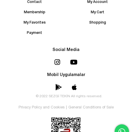
Contact
My Account
Membership
My Cart
My Favorites
Shopping
Payment
Social Media
Mobil Uygulamalar
© 2022 SEZGİ TEKİN All rights reserved.
Privacy Policy and Cookies
|
General Conditions of Sale