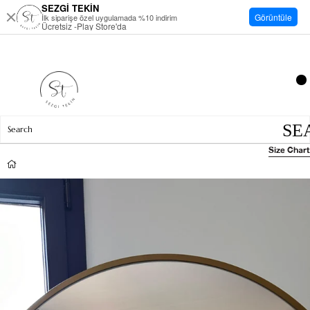
SEZGİ TEKİN
Görüntüle
İlk siparişe özel uygulamada %10 indirim
Ücretsiz -Play Store'da
Size Chart