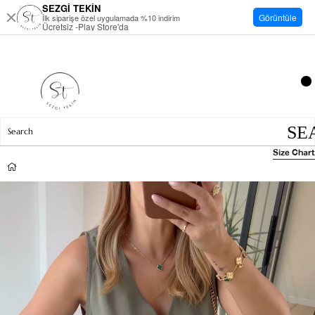
SEZGİ TEKİN
Görüntüle
İlk siparişe özel uygulamada %10 indirim
Ücretsiz -Play Store'da
Size Chart