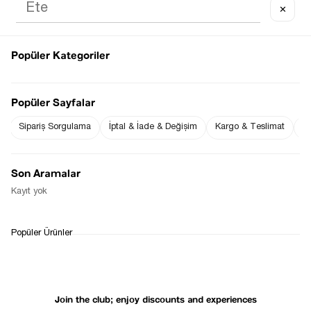
✕
Popüler Kategoriler
Notify me when
Notify me when it
the price goes
is in stock
Popüler Sayfalar
down
Sipariş Sorgulama
İptal & İade & Değişim
Kargo & Teslimat
Sı
Notify Me When Available
Son Aramalar
Kayıt yok
WHATSAPP
DELIVERY
RETURN AND EXCHANGE
Popüler Ürünler
SUPPORT
PROCESS
Join the club; enjoy discounts and experiences