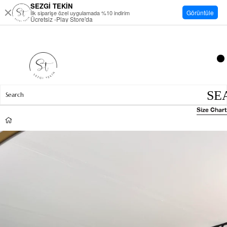
SEZGİ TEKİN
Görüntüle
İlk siparişe özel uygulamada %10 indirim
Ücretsiz -Play Store'da
Size Chart