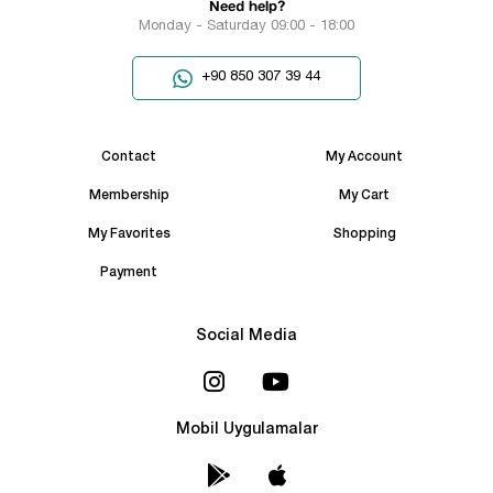
Need help?
Monday - Saturday 09:00 - 18:00
+90 850 307 39 44
Contact
My Account
Membership
My Cart
My Favorites
Shopping
Payment
Social Media
Mobil Uygulamalar