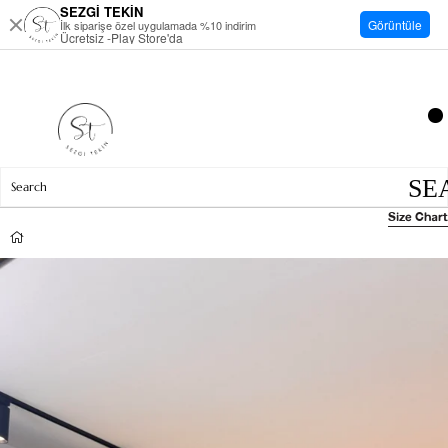
SEZGİ TEKİN
Görüntüle
İlk siparişe özel uygulamada %10 indirim
Ücretsiz -Play Store'da
Size Chart