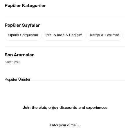
Popüler Kategoriler
Sezgi Hanım ın beden ölçüleri tablodaki gibi olup tanıtımda
Popüler Sayfalar
kullanılan S (Small) Bedendir.
Ürün Boyu : 43 cm ( +/- 2 cm )
Sipariş Sorgulama
İptal & İade & Değişim
Kargo & Teslimat
Sı
Notify me when
Notify me when it
the price goes
is in stock
down
Son Aramalar
Notify Me When Available
Kayıt yok
WHATSAPP
DELIVERY
RETURN AND EXCHANGE
Popüler Ürünler
SUPPORT
PROCESS
Join the club; enjoy discounts and experiences