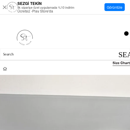
SEZGİ TEKİN
Görüntüle
İlk siparişe özel uygulamada %10 indirim
Ücretsiz -Play Store'da
Size Chart