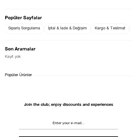
Popüler Sayfalar
Sipariş Sorgulama
İptal & İade & Değişim
Kargo & Teslimat
Sı
Notify me when
Notify me when it
the price goes
is in stock
down
Son Aramalar
Notify Me When Available
Kayıt yok
WHATSAPP
DELIVERY
RETURN AND EXCHANGE
Popüler Ürünler
SUPPORT
PROCESS
Join the club; enjoy discounts and experiences