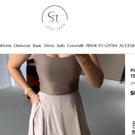
ottoms
Outwear
Basic
Dress
Suits
Coveralls
PJSME EV GİYİM
ACCESS
P
T
(P
$