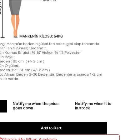
zgi Hanım'ın beden ölçüleri tablodaki gibi olup tanıtımda
llanılan S (Small) Bedendir.
ün Kumaş Bilgisi : % 87 Viskon % 13 Polyester
ün Boyu ;
beden : 95 cm ( +/- 2 cm )
ün Ölçüleri;
beden :Bel: 31 cm ( +/- 2 cm )
çü Alınan Beden S-36 Bedendir. Bedenler arasında 1-2 cm
klılık vardır.
Notify me when the price
Notify me when it is
goes down
in stock