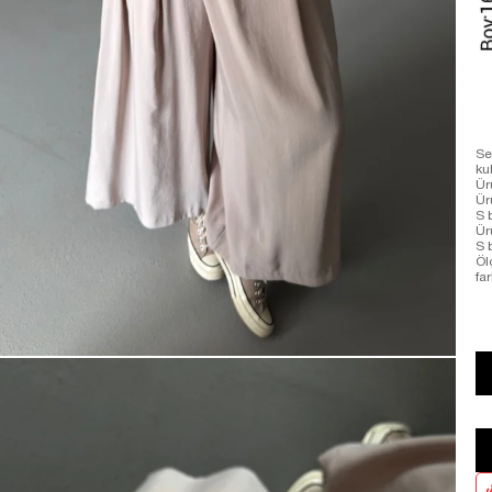
Se
ku
Ür
Ür
S 
Ür
S 
Öl
far