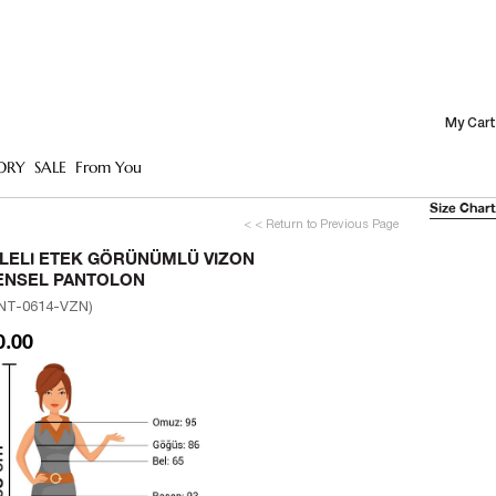
My Cart
ORY
SALE
From You
Size Chart
< < Return to Previous Page
ILELI ETEK GÖRÜNÜMLÜ VIZON
ENSEL PANTOLON
NT-0614-VZN)
0.00