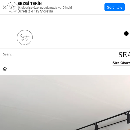
SEZGİ TEKİN
Görüntüle
İlk siparişe özel uygulamada %10 indirim
Ücretsiz -Play Store'da
Size Chart