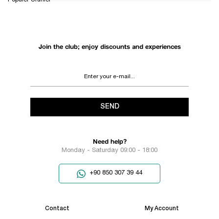
Popüler Ürünler
SUPPORT
PROCESS
Join the club; enjoy discounts and experiences
SEND
Need help?
Monday - Saturday 09:00 - 18:00
+90 850 307 39 44
Contact
My Account