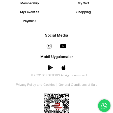
Membership
My Cart
My Favorites
Shopping
Payment
Social Media
Mobil Uygulamalar
© 2022 SEZGİ TEKİN All rights reserved.
Privacy Policy and Cookies
|
General Conditions of Sale