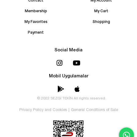
Contact
My Account
Membership
My Cart
My Favorites
Shopping
Payment
Social Media
Mobil Uygulamalar
© 2022 SEZGİ TEKİN All rights reserved.
Privacy Policy and Cookies
|
General Conditions of Sale