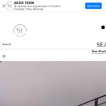
SEZGİ TEKİN
Görüntüle
İlk siparişe özel uygulamada %10 indirim
Ücretsiz -Play Store'da
Size Chart