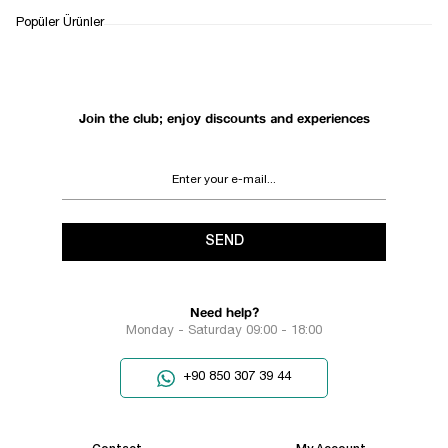
WHATSAPP
DELIVERY
RETURN AND EXCHANGE
Popüler Ürünler
SUPPORT
PROCESS
Join the club; enjoy discounts and experiences
SEND
Need help?
Monday - Saturday 09:00 - 18:00
+90 850 307 39 44