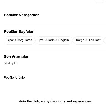
Popüler Kategoriler
Notify me when
Notify me when it
the price goes
is in stock
Popüler Sayfalar
down
Sipariş Sorgulama
İptal & İade & Değişim
Kargo & Teslimat
Sı
Notify Me When Available
Son Aramalar
Kayıt yok
WHATSAPP
DELIVERY
RETURN AND EXCHANGE
Popüler Ürünler
SUPPORT
PROCESS
Join the club; enjoy discounts and experiences