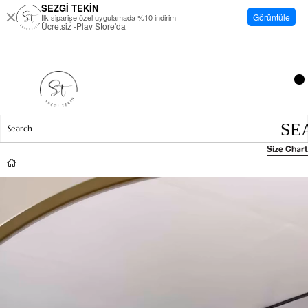
SEZGİ TEKİN
Görüntüle
İlk siparişe özel uygulamada %10 indirim
Ücretsiz -Play Store'da
Size Chart