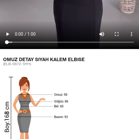
OMUZ DETAY SIYAH KALEM ELBISE
(ELB-0672-SYH)