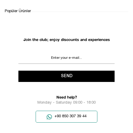
WHATSAPP
DELIVERY
RETURN AND EXCHANGE
Popüler Ürünler
SUPPORT
PROCESS
Join the club; enjoy discounts and experiences
SEND
Need help?
Monday - Saturday 09:00 - 18:00
+90 850 307 39 44