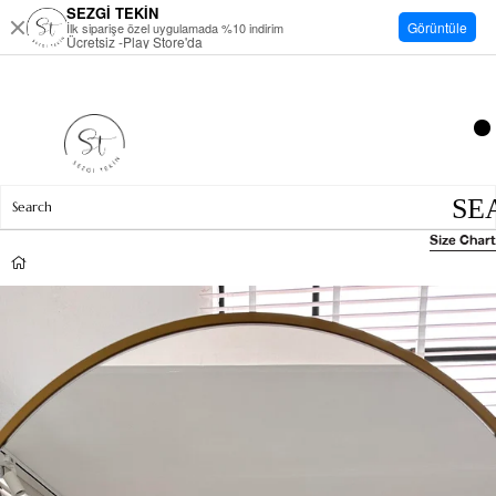
SEZGİ TEKİN
Görüntüle
İlk siparişe özel uygulamada %10 indirim
Ücretsiz -Play Store'da
Size Chart