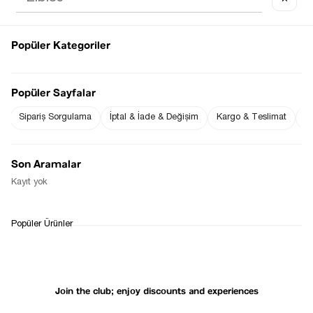
Popüler Kategoriler
Notify me when
Popüler Sayfalar
Notify me when it
the price goes
is in stock
down
Sipariş Sorgulama
İptal & İade & Değişim
Kargo & Teslimat
Sı
Son Aramalar
Notify Me When Available
Kayıt yok
WHATSAPP
DELIVERY
RETURN AND EXCHANGE
Popüler Ürünler
SUPPORT
PROCESS
Join the club; enjoy discounts and experiences