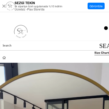
SEZGİ TEKİN
Görüntüle
İlk siparişe özel uygulamada %10 indirim
Ücretsiz -Play Store'da
Size Chart