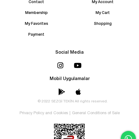
Contact
My Account
Membership
My Cart
My Favorites
Shopping
Payment
Social Media
Mobil Uygulamalar
© 2022 SEZGİ TEKİN All rights reserved.
Privacy Policy and Cookies
|
General Conditions of Sale