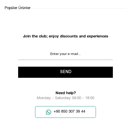
WHATSAPP
DELIVERY
RETURN AND EXCHANGE
Popüler Ürünler
SUPPORT
PROCESS
Join the club; enjoy discounts and experiences
SEND
Need help?
Monday - Saturday 09:00 - 18:00
+90 850 307 39 44