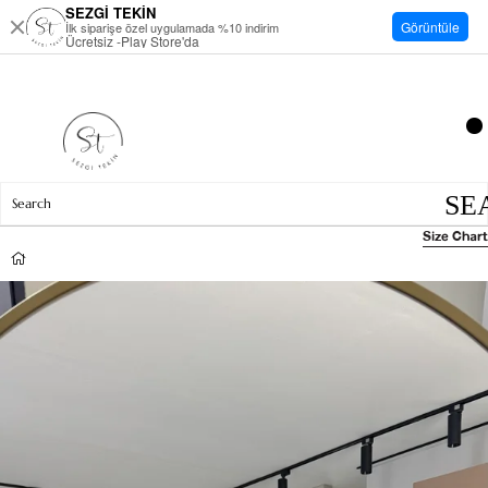
SEZGİ TEKİN
Görüntüle
İlk siparişe özel uygulamada %10 indirim
Ücretsiz -Play Store'da
Size Chart