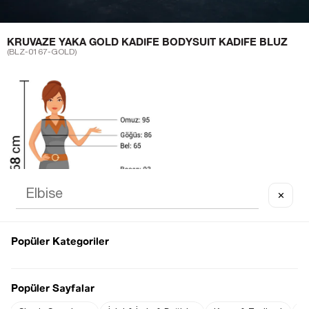
KRUVAZE YAKA GOLD KADIFE BODYSUIT KADIFE BLUZ
(BLZ-0167-GOLD)
✕
Popüler Kategoriler
Sezgi Hanım ın beden ölçüleri tablodaki gibi olup tanıtımda
kullanılan S (Small) Bedendir.
Popüler Sayfalar
Ürün Boyu : 68 cm ( +/- 2 cm )