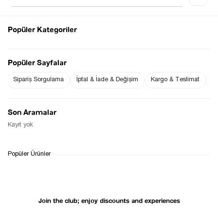
Popüler Kategoriler
Notify me when
Notify me when it
the price goes
is in stock
Popüler Sayfalar
down
Sipariş Sorgulama
İptal & İade & Değişim
Kargo & Teslimat
Sı
Notify Me When Available
Son Aramalar
Kayıt yok
WHATSAPP
DELIVERY
RETURN AND EXCHANGE
Popüler Ürünler
SUPPORT
PROCESS
Join the club; enjoy discounts and experiences